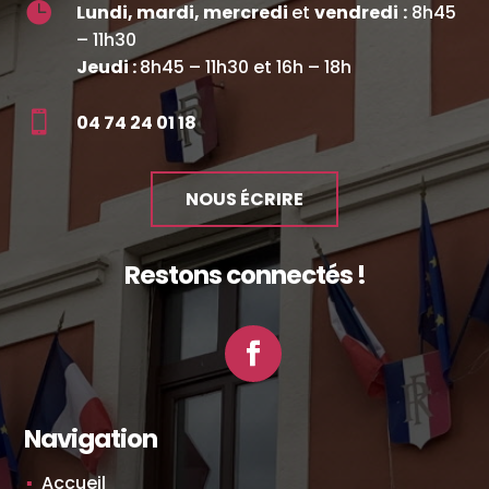

Lundi, mardi, mercredi
et
vendredi
:
8h45
– 11h30
Jeudi :
8h45 – 11h30 et 16h – 18h

04 74 24 01 18
NOUS ÉCRIRE
Restons connectés !
Facebook
Navigation
Accueil