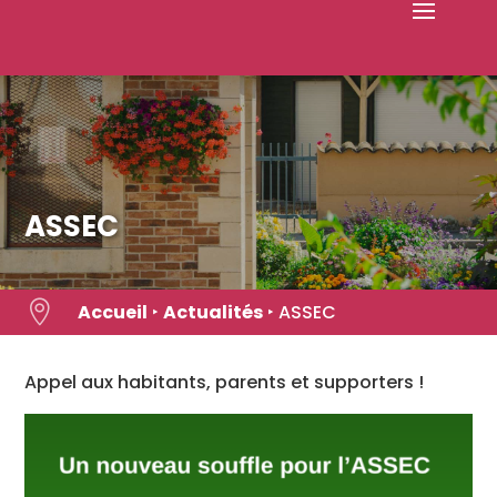
Skip
to
content
ASSEC

Accueil
‣
Actualités
‣
ASSEC
Appel aux habitants, parents et supporters !