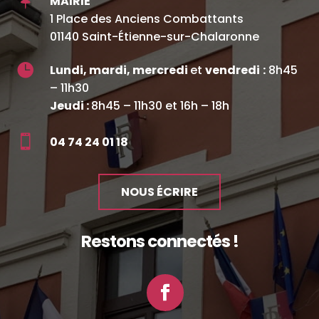

MAIRIE
1 Place des Anciens Combattants
01140 Saint-Étienne-sur-Chalaronne

Lundi, mardi, mercredi
et
vendredi
:
8h45
– 11h30
Jeudi :
8h45 – 11h30 et 16h – 18h

04 74 24 01 18
NOUS ÉCRIRE
Restons connectés !