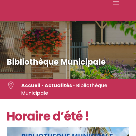
Skip
to
content
Bibliothèque Municipale

Accueil
‣
Actualités
‣
Bibliothèque
Municipale
Horaire d’été !