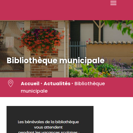
Skip
to
content
Bibliothèque municipale

Accueil
‣
Actualités
‣
Bibliothèque
municipale