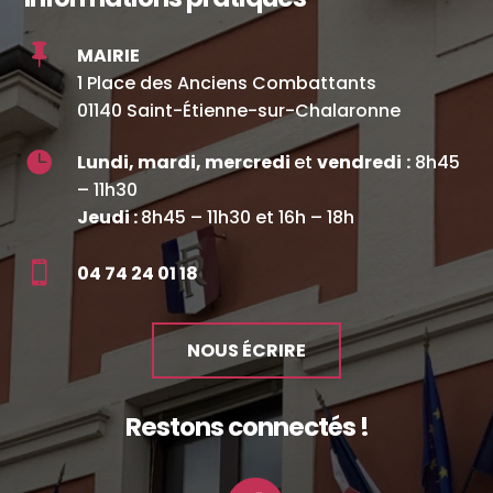

MAIRIE
1 Place des Anciens Combattants
01140 Saint-Étienne-sur-Chalaronne

Lundi, mardi, mercredi
et
vendredi
:
8h45
– 11h30
Jeudi :
8h45 – 11h30 et 16h – 18h

04 74 24 01 18
NOUS ÉCRIRE
Restons connectés !