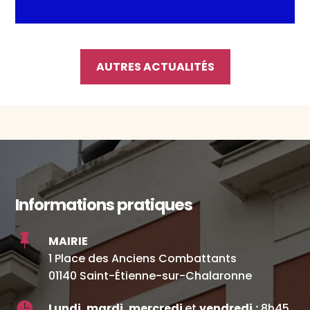
AUTRES ACTUALITÉS
Informations pratiques

MAIRIE
1 Place des Anciens Combattants
01140 Saint-Étienne-sur-Chalaronne

Lundi, mardi, mercredi
et
vendredi
:
8h45