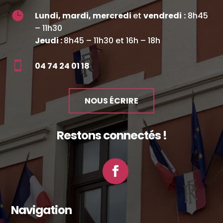

Lundi, mardi, mercredi
et
vendredi
:
8h45
– 11h30
Jeudi :
8h45 – 11h30 et 16h – 18h

04 74 24 01 18
NOUS ÉCRIRE
Restons connectés !
Facebook
Navigation