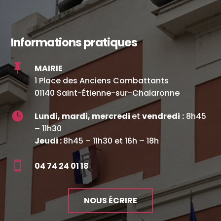
Informations pratiques

MAIRIE
1 Place des Anciens Combattants
01140 Saint-Étienne-sur-Chalaronne

Lundi, mardi, mercredi
et
vendredi
:
8h45
– 11h30
Jeudi :
8h45 – 11h30 et 16h – 18h

04 74 24 01 18
NOUS ÉCRIRE