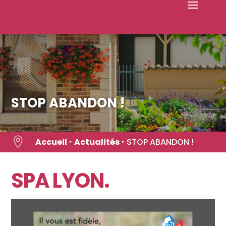
Skip
to
content
STOP ABANDON !

Accueil
‣
Actualités
‣
STOP ABANDON !
SPA LYON.