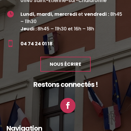
01140 Saint-Étienne-sur-Chalaronne

Lundi, mardi, mercredi
et
vendredi
:
8h45
– 11h30
Jeudi :
8h45 – 11h30 et 16h – 18h

04 74 24 01 18
NOUS ÉCRIRE
Restons connectés !
Facebook
Navigation