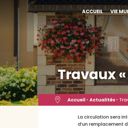
Skip
to
ACCUEIL
VIE MU
content
Travaux «

Accueil
‣
Actualités
‣
Tra
La circulation sera in
d’un remplacement de