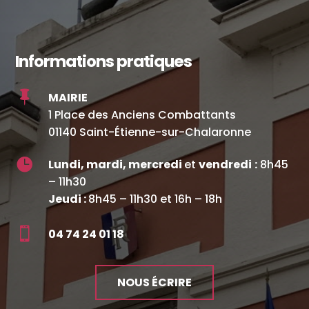
Informations pratiques

MAIRIE
1 Place des Anciens Combattants
01140 Saint-Étienne-sur-Chalaronne

Lundi, mardi, mercredi
et
vendredi
:
8h45
– 11h30
Jeudi :
8h45 – 11h30 et 16h – 18h

04 74 24 01 18
NOUS ÉCRIRE