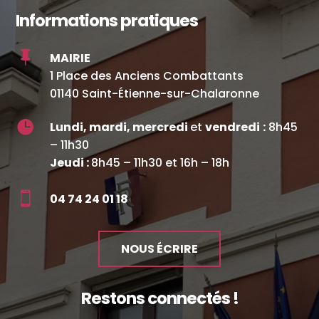
Informations pratiques

MAIRIE
1 Place des Anciens Combattants
01140 Saint-Étienne-sur-Chalaronne

Lundi, mardi, mercredi
et
vendredi
:
8h45
– 11h30
Jeudi :
8h45 – 11h30 et 16h – 18h

04 74 24 01 18
NOUS ÉCRIRE
Restons connectés !