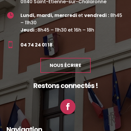
01140 Saint-Étienne-sur-Chalaronne

Lundi, mardi, mercredi
et
vendredi
:
8h45
– 11h30
Jeudi :
8h45 – 11h30 et 16h – 18h

04 74 24 01 18
NOUS ÉCRIRE
Restons connectés !
Facebook
Navigation