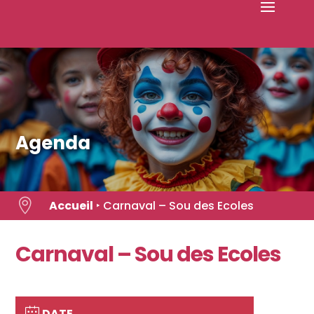
Skip
to
content
Agenda

Accueil
‣
Carnaval – Sou des Ecoles
Carnaval – Sou des Ecoles
DATE