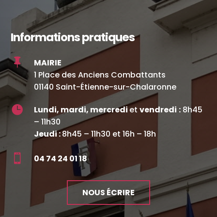
Informations pratiques

MAIRIE
1 Place des Anciens Combattants
01140 Saint-Étienne-sur-Chalaronne

Lundi, mardi, mercredi
et
vendredi
:
8h45
– 11h30
Jeudi :
8h45 – 11h30 et 16h – 18h

04 74 24 01 18
NOUS ÉCRIRE