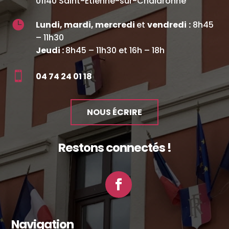
01140 Saint-Étienne-sur-Chalaronne

Lundi, mardi, mercredi
et
vendredi
:
8h45
– 11h30
Jeudi :
8h45 – 11h30 et 16h – 18h

04 74 24 01 18
NOUS ÉCRIRE
Restons connectés !
Facebook
Navigation