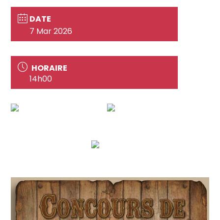
DATE
7 Mar 2026
HORAIRE
14h00
ALERTE ÉVÉNEMENT !
Le 7 Mars 2026, on sort les tapis verts ! Rejoignez-
nous avec votre binôme pour notre tout premier
tournoi de Coinche.
Pré-inscription au bar uniquement (12 équipes
maximum)