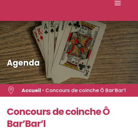
Skip
to
content
Agenda

Accueil
‣
Concours de coinche Ô Bar’Bar’l
Concours de coinche Ô
Bar’Bar’l