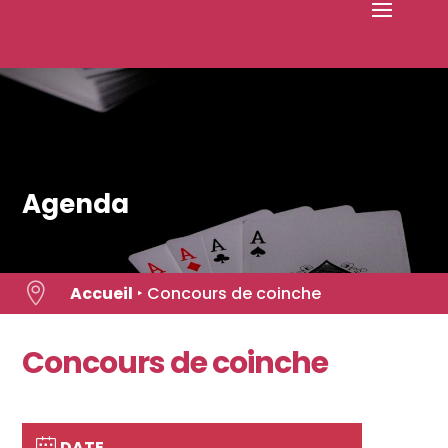
Skip
to
content
Agenda

Accueil
‣
Concours de coinche
Concours de coinche
DATE