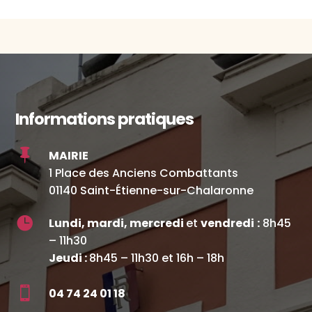
Informations pratiques

MAIRIE
1 Place des Anciens Combattants
01140 Saint-Étienne-sur-Chalaronne

Lundi, mardi, mercredi
et
vendredi
:
8h45
– 11h30
Jeudi :
8h45 – 11h30 et 16h – 18h

04 74 24 01 18