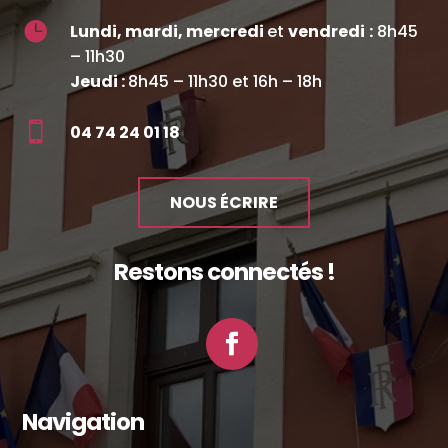

Lundi, mardi, mercredi
et
vendredi
:
8h45
– 11h30
Jeudi :
8h45 – 11h30 et 16h – 18h

04 74 24 01 18
NOUS ÉCRIRE
Restons connectés !
Facebook
Navigation