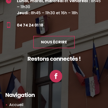

Lundi, mardi, mercredi
et
vendredi
:
8h45
– 11h30
Jeudi :
8h45 – 11h30 et 16h – 18h

04 74 24 01 18
NOUS ÉCRIRE
Restons connectés !
Facebook
Navigation
Accueil