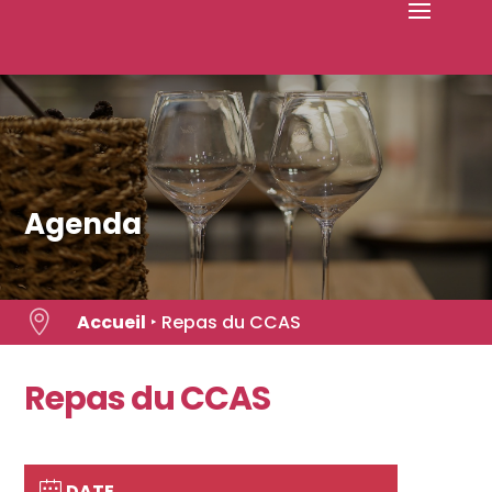
Skip
to
content
Agenda

Accueil
‣
Repas du CCAS
Repas du CCAS
DATE