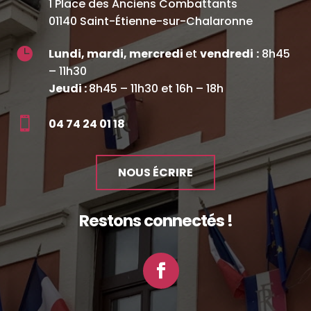
1 Place des Anciens Combattants
01140 Saint-Étienne-sur-Chalaronne

Lundi, mardi, mercredi
et
vendredi
:
8h45
– 11h30
Jeudi :
8h45 – 11h30 et 16h – 18h

04 74 24 01 18
NOUS ÉCRIRE
Restons connectés !
Facebook