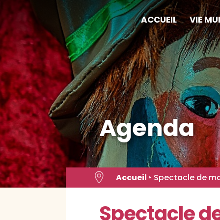
Skip
to
ACCUEIL
VIE MU
content
Agenda

Accueil
‣
Spectacle de ma
Spectacle d