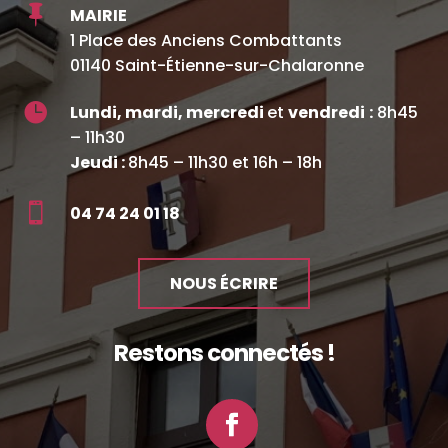

MAIRIE
1 Place des Anciens Combattants
01140 Saint-Étienne-sur-Chalaronne

Lundi, mardi, mercredi
et
vendredi
:
8h45
– 11h30
Jeudi :
8h45 – 11h30 et 16h – 18h

04 74 24 01 18
NOUS ÉCRIRE
Restons connectés !