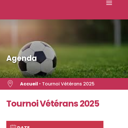
Skip
to
content
Agenda

Accueil
‣
Tournoi Vétérans 2025
Tournoi Vétérans 2025
DATE